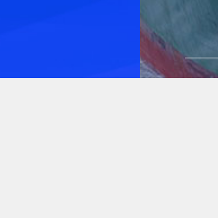
云枢纽产品服务
Fast positioning product service
昊